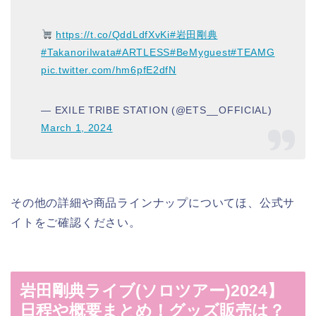
https://t.co/QddLdfXvKi
#岩田剛典
#TakanoriIwata
#ARTLESS
#BeMyguest
#TEAMG
pic.twitter.com/hm6pfE2dfN
— EXILE TRIBE STATION (@ETS__OFFICIAL)
March 1, 2024
その他の詳細や商品ラインナップについてほ、公式サ
イトをご確認ください。
岩田剛典ライブ(ソロツアー)2024】
日程や概要まとめ！グッズ販売は？