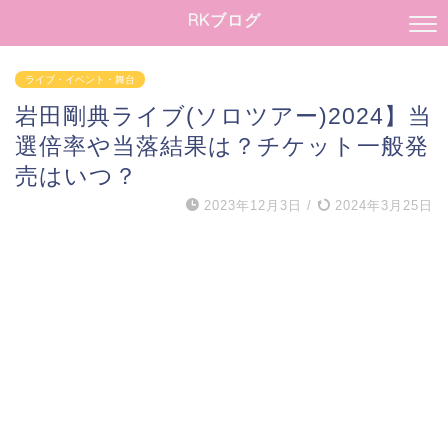
RKブログ
ライブ・イベント・舞台
岩田剛典ライブ(ソロツアー)2024】当
選倍率や当落結果は？チケット一般発
売はいつ？
2023年12月3日
/
2024年3月25日