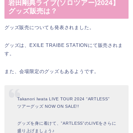
岩田剛典ライブ(ソロツアー)2024】
グッズ販売は？
グッズ販売についても発表されました。
グッズは、EXILE TRAIBE STATIONにて販売されま
す。
また、会場限定のグッズもあるようです。
Takanori Iwata LIVE TOUR 2024 “ARTLESS”
ツアーグッズ NOW ON SALE!!
グッズを身に着けて、”ARTLESS”のLIVEをさらに
盛り上げましょう♪