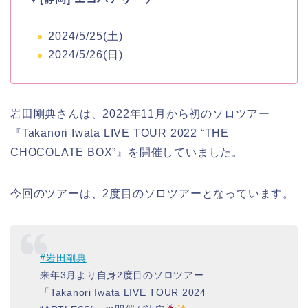
2024/5/25(土)
2024/5/26(日)
岩田剛典さんは、2022年11月から初のソロツアー
『Takanori Iwata LIVE TOUR 2022 “THE
CHOCOLATE BOX”』を開催していました。
今回のツアーは、2度目のソロツアーとなっています。
#岩田剛典
来年3月より自身2度目のソロツアー
「Takanori Iwata LIVE TOUR 2024