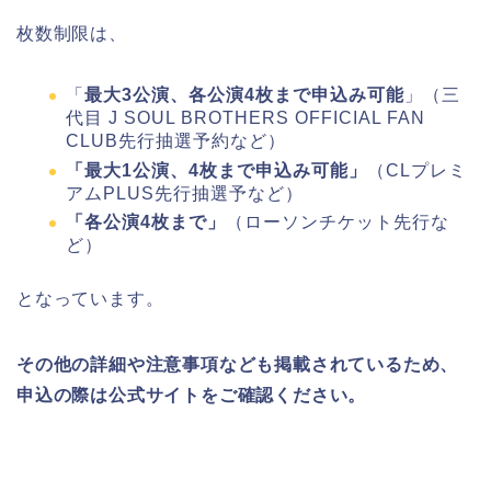
枚数制限は、
「
最大3公演、各公演4枚まで申込み可能
」（三
代目 J SOUL BROTHERS OFFICIAL FAN
CLUB先行抽選予約など）
「最大1公演、4枚まで申込み可能」
（CLプレミ
アムPLUS先行抽選予など）
「各公演4枚まで」
（ローソンチケット先行な
ど）
となっています。
その他の詳細や注意事項なども掲載されているため、
申込の際は公式サイトをご確認ください。