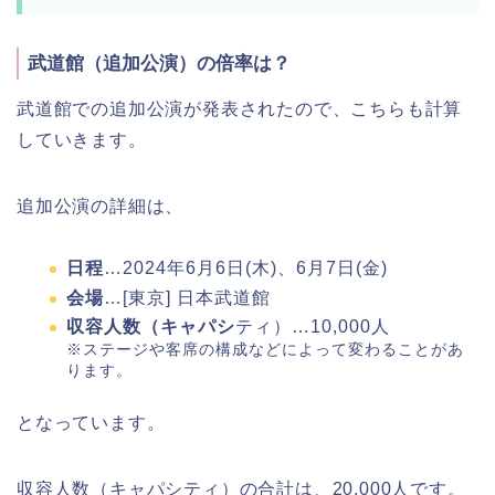
武道館（追加公演）の倍率は？
武道館での追加公演が発表されたので、こちらも計算
していきます。
追加公演の詳細は、
日程
…2024年6月6日(木)、6月7日(金)
会場
…[東京] 日本武道館
収容人数（キャパシ
ティ）…10,000人
※ステージや客席の構成などによって変わることがあ
ります。
となっています。
収容人数（キャパシティ）の合計は、20,000人です。