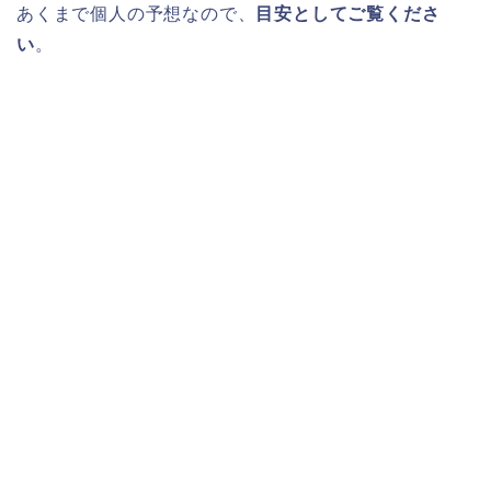
あくまで個人の予想なので、
目安としてご覧くださ
い
。