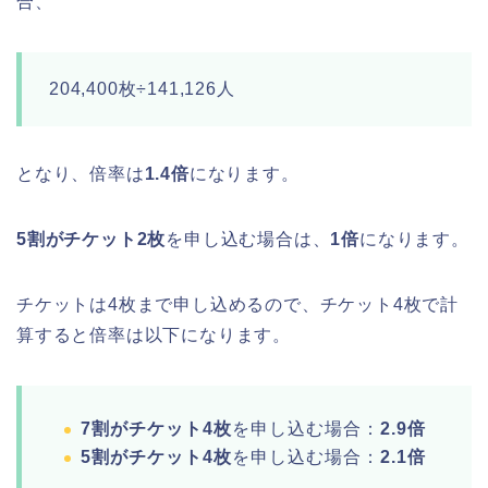
合、
204,400枚÷141,126人
となり、倍率は
1.4倍
になります。
5割がチケット2枚
を申し込む場合は、
1倍
になります。
チケットは4枚まで申し込めるので、チケット4枚で計
算すると倍率は以下になります。
7割がチケット4枚
を申し込む場合：
2.9
倍
5割がチケット4枚
を申し込む場合：
2.1倍