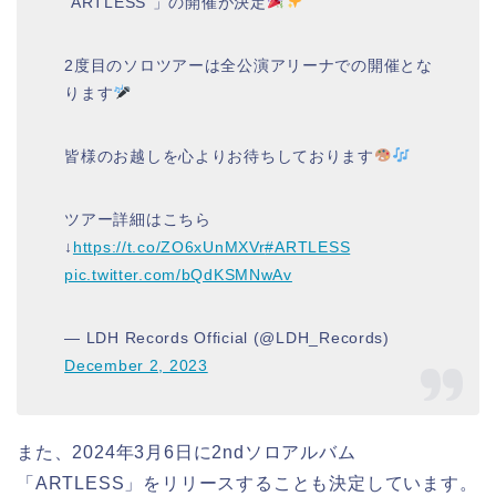
“ARTLESS”」の開催が決定
2度目のソロツアーは全公演アリーナでの開催とな
ります
皆様のお越しを心よりお待ちしております
ツアー詳細はこちら
↓
https://t.co/ZO6xUnMXVr
#ARTLESS
pic.twitter.com/bQdKSMNwAv
— LDH Records Official (@LDH_Records)
December 2, 2023
また、2024年3月6日に2ndソロアルバム
「ARTLESS」をリリースすることも決定しています。