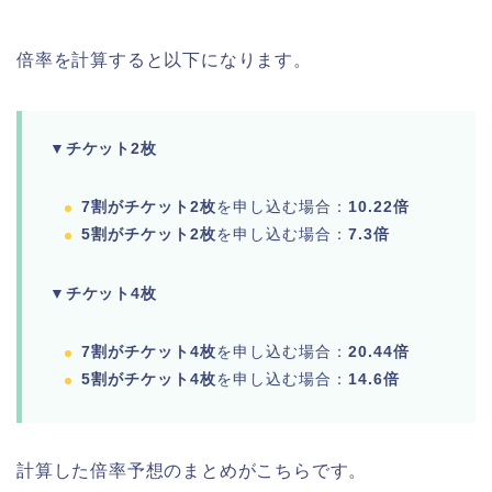
倍率を計算すると以下になります。
▼チケット2枚
7割がチケット2枚
を申し込む場合：
10.22倍
5割がチケット2枚
を申し込む場合：
7.3倍
▼チケット4枚
7割がチケット4枚
を申し込む場合：
20.44
倍
5割がチケット4枚
を申し込む場合：
14.6倍
計算した倍率予想のまとめがこちらです。