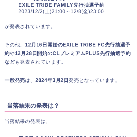
EXILE TRIBE FAMILY先行抽選予約
2023/12/2(土)21:00～12/8(金)23:00
が発表されています。
その他、
12月16日開始のEXILE TRIBE FC先行抽選予
約
や
12月28日開始のCLプレミアムPLUS先行抽選予約
など
も発表されています。
一般発売
は、
2024年3月2日
発売となっています。
当落結果の発表は？
当落結果の発表は、