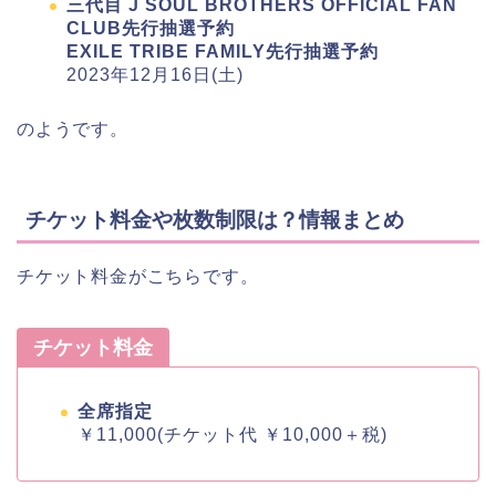
三代目 J SOUL BROTHERS OFFICIAL FAN
CLUB先行抽選予約
EXILE TRIBE FAMILY先行抽選予約
2023年12月16日(土)
のようです。
チケット料金や枚数制限は？情報まとめ
チケット料金がこちらです。
チケット料金
全席指定
￥11,000(チケット代 ￥10,000＋税)