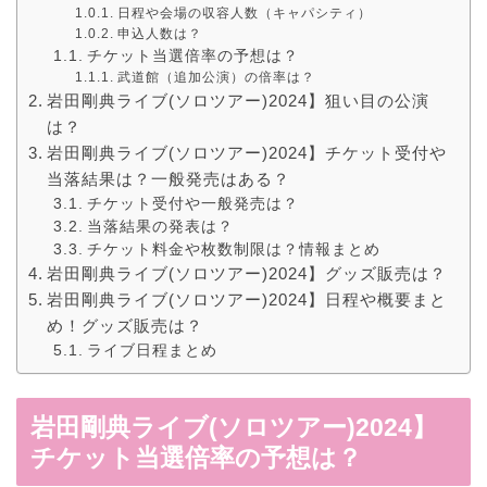
日程や会場の収容人数（キャパシティ）
申込人数は？
チケット当選倍率の予想は？
武道館（追加公演）の倍率は？
岩田剛典ライブ(ソロツアー)2024】狙い目の公演
は？
岩田剛典ライブ(ソロツアー)2024】チケット受付や
当落結果は？一般発売はある？
チケット受付や一般発売は？
当落結果の発表は？
チケット料金や枚数制限は？情報まとめ
岩田剛典ライブ(ソロツアー)2024】グッズ販売は？
岩田剛典ライブ(ソロツアー)2024】日程や概要まと
め！グッズ販売は？
ライブ日程まとめ
岩田剛典ライブ(ソロツアー)2024】
チケット当選倍率の予想は？