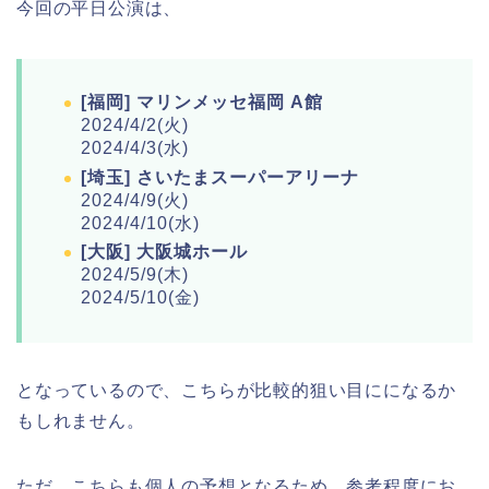
今回の平日公演は、
[福岡] マリンメッセ福岡 A館
2024/4/2(火)
2024/4/3(水)
[埼玉] さいたまスーパーアリーナ
2024/4/9(火)
2024/4/10(水)
[大阪] 大阪城ホール
2024/5/9(木)
2024/5/10(金)
となっているので、こちらが比較的狙い目にになるか
もしれません。
ただ、こちらも個人の予想となるため、参考程度にお