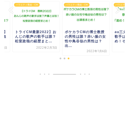
エティ番組・CM
バラエティ番組・CM
バラエティ番組・CM
ライCM最新2022】お
ポケカラCMの博士教授
au三太郎CM2022
じの歌声の歌手は誰？
の男性は誰？赤い服の女
歌手は誰？和ぬか？
政哉の経歴まと...
性や鳥谷似の男性は？
め！そっちだ！」...
出...
2022年2月3日
2022年1
2022年1月6日