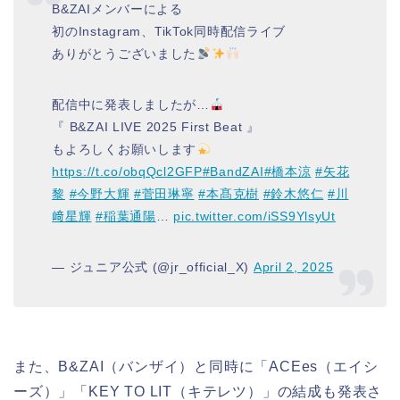
B&ZAIメンバーによる
初のInstagram、TikTok同時配信ライブ
ありがとうございました
配信中に発表しましたが…
『 B&ZAI LIVE 2025 First Beat 』
もよろしくお願いします
https://t.co/obqQcl2GFP
#BandZAI
#橋本涼
#矢花
黎
#今野大輝
#菅田琳寧
#本髙克樹
#鈴木悠仁
#川
﨑星輝
#稲葉通陽
…
pic.twitter.com/iSS9YlsyUt
— ジュニア公式 (@jr_official_X)
April 2, 2025
また、B&ZAI（バンザイ）と同時に「ACEes（エイシ
ーズ）」「KEY TO LIT（キテレツ）」の結成も発表さ