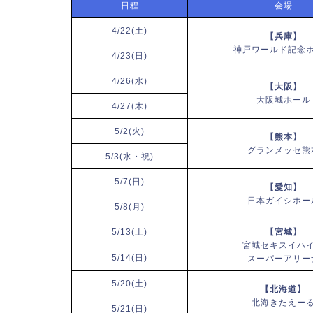
日程
会場
4/22(土)
【兵庫】
神戸ワールド記念
4/23(日)
4/26(水)
【大阪】
大阪城ホール
4/27(木)
5/2(火)
【熊本】
グランメッセ熊
5/3(水・祝)
5/7(日)
【愛知】
日本ガイシホー
5/8(月)
5/13(土)
【宮城】
宮城セキスイハ
5/14(日)
スーパーアリー
5/20(土)
【北海道】
北海きたえー
5/21(日)