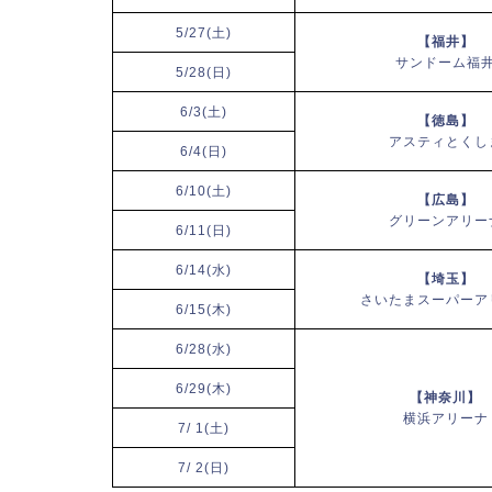
5/27(土)
【福井】
サンドーム福
5/28(日)
6/3(土)
【徳島】
アスティとくし
6/4(日)
6/10(土)
【広島】
グリーンアリー
6/11(日)
6/14(水)
【埼玉】
さいたまスーパーア
6/15(木)
6/28(水)
6/29(木)
【神奈川】
横浜アリーナ
7/ 1(土)
7/ 2(日)