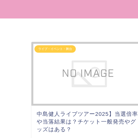
ライブ・イベント・舞台
中島健人ライブツアー2025】当選倍率
や当落結果は？チケット一般発売やグ
ッズはある？