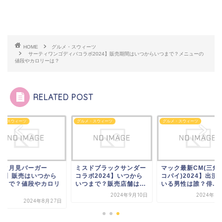
HOME
グルメ・スウィーツ
サーティワンゴディバコラボ2024】販売期間はいつからいつまで？メニューの
値段やカロリーは？
RELATED POST
メ・スウィーツ
グルメ・スウィーツ
グルメ・スウィーツ
ック月見バーガー
ミスドブラックサンダー
マック最新CM(三角
024】販売はいつから
コラボ2024】いつから
コパイ)2024】出演
つまで？値段やカロリ
いつまで？販売店舗は...
いる男性は誰？俳...
.
2024年9月10日
2024年1
2024年8月27日